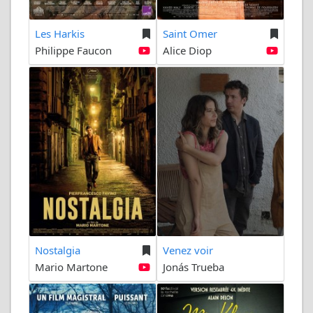
Les Harkis
Saint Omer
Philippe Faucon
Alice Diop
Nostalgia
Venez voir
Mario Martone
Jonás Trueba