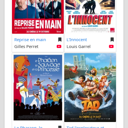
Reprise en main
L'Innocent
Gilles Perret
Louis Garrel
Le Pharaon, le...
Tad l'explorateur et...