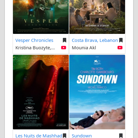
Vesper Chronicles
Costa Brava, Lebanon
Kristina Buozyte,...
Mounia Akl
Les Nuits de Mashhad
Sundown