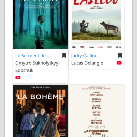
Le Serment de...
Jacky Caillou
Dmytro Sukholytkyy-
Lucas Delangle
Sobchuk