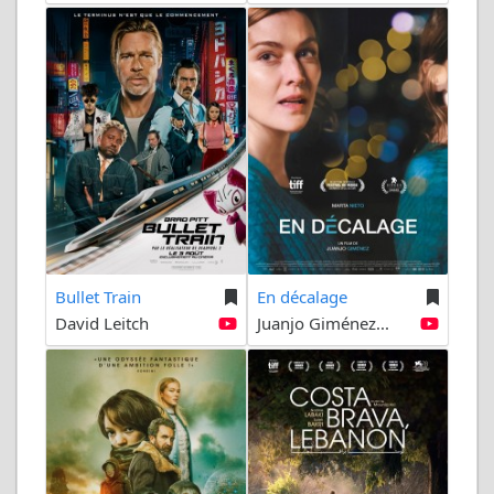
Bullet Train
En décalage
David Leitch
Juanjo Giménez...