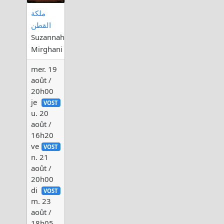
ملكة
القطن
Suzannah
Mirghani
mer. 19
août /
20h00
je
VOST
u. 20
août /
16h20
ve
VOST
n. 21
août /
20h00
di
VOST
m. 23
août /
18h05