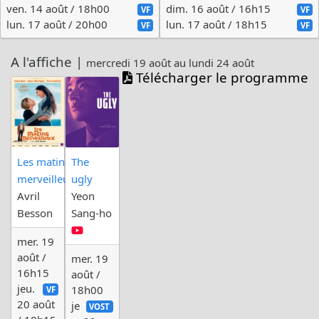
ven. 14 août / 18h00
dim. 16 août / 16h15
VF
VF
lun. 17 août / 20h00
lun. 17 août / 18h15
VF
VF
A l'affiche |
mercredi 19 août au lundi 24 août
Télécharger le programme
Les matins
The
merveilleux
ugly
Avril
Yeon
Besson
Sang-ho
mer. 19
août /
mer. 19
16h15
août /
jeu.
18h00
VF
20 août
je
VOST