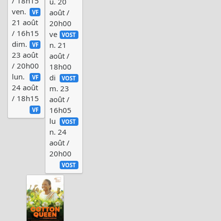
/ 18h15
u. 20
ven.
août /
VF
21 août
20h00
/ 16h15
ve
VOST
dim.
n. 21
VF
23 août
août /
/ 20h00
18h00
lun.
di
VF
VOST
24 août
m. 23
/ 18h15
août /
16h05
VF
lu
VOST
n. 24
août /
20h00
VOST