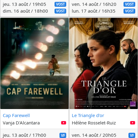
jeu. 13 août / 19h05
ven. 14 août / 16h20
VOST
VOST
dim. 16 août / 18h00
lun. 17 août / 16h35
VOST
VOST
Cap Farewell
Le Triangle d'or
Vanja D'Alcantara
Hélène Rosselet-Ruiz
jeu. 13 août / 17h00
ven. 14 août / 20h05
VF
VF