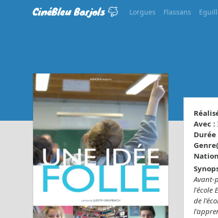
CinéBleu Barjols
Lorgues
Flassans
Eguil
Réalisé
Avec :
Durée 
Genre(s
Nationa
Synops
Avant-p
l'école
de l'éc
l'appre