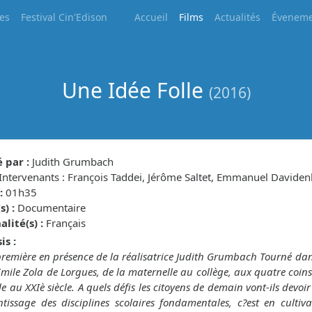
les
Festival Cin'Edison
Accueil
Films
Actualités
Éveneme
Une Idée Folle
(2016)
 par :
Judith Grumbach
Intervenants : François Taddei, Jérôme Saltet, Emmanuel Daviden
:
01h35
) :
Documentaire
lité(s) :
Français
is :
remière en présence de la réalisatrice Judith Grumbach Tourné dans 
 Emile Zola de Lorgues, de la maternelle au collège, aux quatre coins
ole au XXIè siècle. A quels défis les citoyens de demain vont-ils devo
ntissage des disciplines scolaires fondamentales, c?est en cultiva