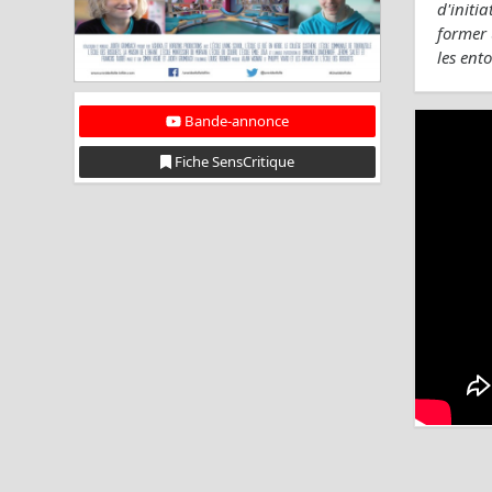
d'initi
former 
les ent
Bande-annonce
Fiche SensCritique