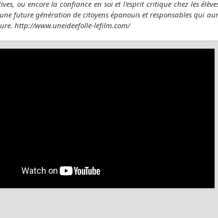
atives, ou encore la confiance en soi et l'esprit critique chez les élè
une future génération de citoyens épanouis et responsables qui aur
oure. http://www.uneideefolle-lefilm.com/