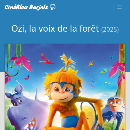
CinéBleu Barjols
Ozi, la voix de la forêt
(2025)