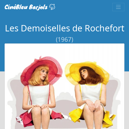
CinéBleu Barjols
Les Demoiselles de Rochefort
(1967)