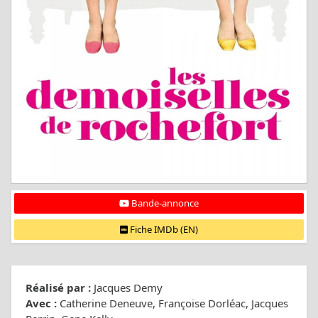
Bande-annonce
Fiche IMDb (EN)
Réalisé par :
Jacques Demy
Avec :
Catherine Deneuve, Françoise Dorléac, Jacques