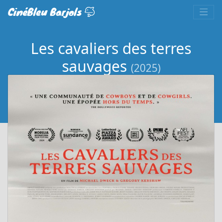
CinéBleu Barjols
Les cavaliers des terres
sauvages
(2025)