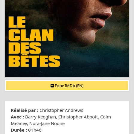
Fiche IMDb (EN)
Réalisé par :
Christopher Andrews
Avec :
Barry Keoghan, Christopher Abbott, Colm
Meaney, Nora-Jane Noone
Durée :
01h46