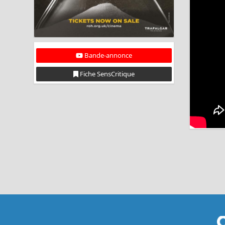
Bande-annonce
Fiche SensCritique