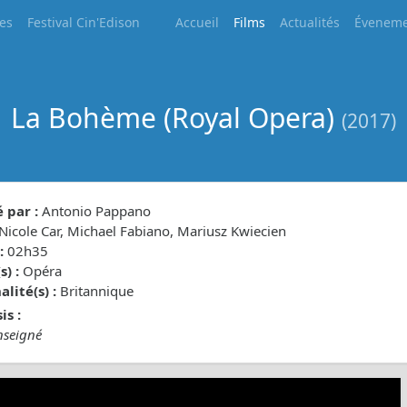
les
Festival Cin'Edison
Accueil
Films
Actualités
Éveneme
La Bohème (Royal Opera)
(2017)
 par :
Antonio Pappano
Nicole Car, Michael Fabiano, Mariusz Kwiecien
:
02h35
) :
Opéra
lité(s) :
Britannique
is :
nseigné