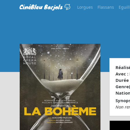
CinéBleu Barjols
Lorgues
Flassans
Eguil
Réalisé
Avec :
Durée 
Genre(s
Nationa
Synops
Non re