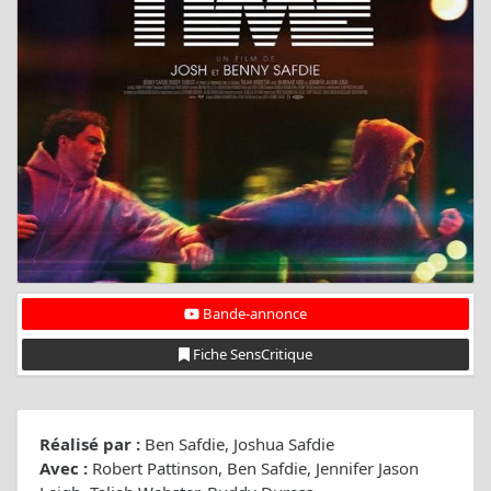
Bande-annonce
Fiche SensCritique
Réalisé par :
Ben Safdie, Joshua Safdie
Avec :
Robert Pattinson, Ben Safdie, Jennifer Jason