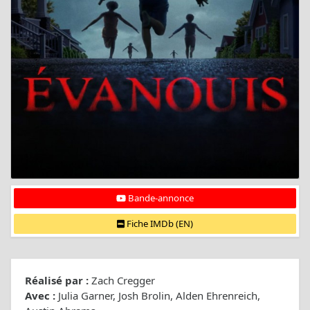
Bande-annonce
Fiche IMDb (EN)
Réalisé par :
Zach Cregger
Avec :
Julia Garner, Josh Brolin, Alden Ehrenreich,