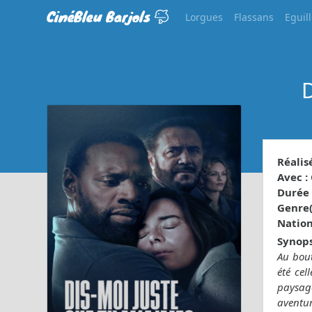
CinéBleu Barjols
Lorgues
Flassans
Eguil
D
Réalisé
Avec :
Durée 
Genre(s
Nationa
Synops
Au bout
été cel
paysage
aventur