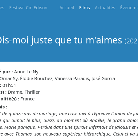
les
Festival Cin'Edison
Accueil
Films
Actualités
Éveneme
is-moi juste que tu m'aimes
(202
 par :
Anne Le Ny
Omar Sy, Élodie Bouchez, Vanessa Paradis, José Garcia
:
01h51
) :
Drame, Thriller
lité(s) :
France
is :
 de quinze ans de mariage, une crise met à l’épreuve l’union de Jul
le qui aimait le plus, aussi, au moment où Anaëlle, le grand amo
, Marie panique. Perdue dans une spirale infernale de jalousie et 
e avec Thomas, son nouveau supérieur hiérarchique. Celui-ci va 