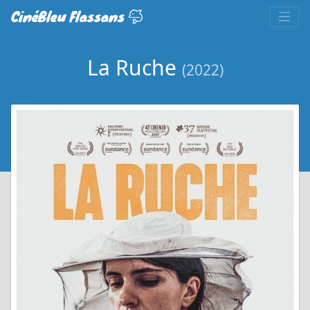
CinéBleu Flassans
La Ruche
(2022)