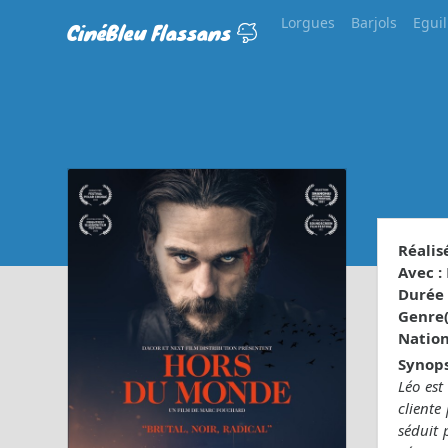
Lorgues
Barjols
Eguil
CinéBleu Flassans
Réalisé
Avec :
Durée 
Genre(s
Nationa
Synops
Léo est
cliente
séduit 