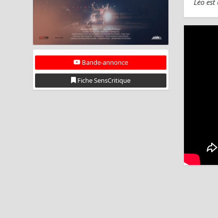
Léo est
Bande-annonce
Fiche SensCritique