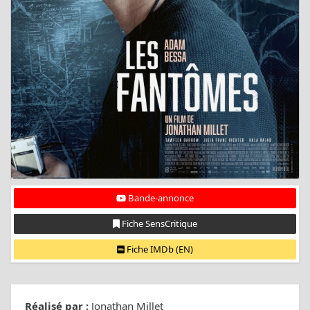
Bande-annonce
Fiche SensCritique
Fiche IMDb (EN)
Réalisé par :
Jonathan Millet