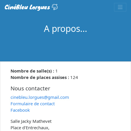
CinéBleu Lorgues
A propos...
Nombre de salle(s) :
1
Nombre de places assises :
124
Nous contacter
cinebleu.lorgues@gmail.com
Formulaire de contact
Facebook
Salle Jacky Mathevet
Place d'Entrechaux,