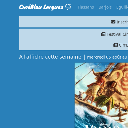
CinéBleu Lorgues
Flassans
Barjols
Eguill
Inscri
Festival C
Cin’E
A l'affiche cette semaine |
mercredi 05 août au