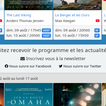
The Last Viking
Le Berger et les Ours
L
Anders Thomas Jensen
Max Keegan
W
dim. 09 août / 17h45
dim. 09 août / 20h00
l
F
VOST
VF
lun. 10 août / 20h00
lun. 10 août / 15h50
VOST
VF
tez recevoir le programme et les actualité
Inscrivez vous à la newsletter
Nous suivre sur Facebook
Nous suivre sur Twitter
2 août au lundi 17 août