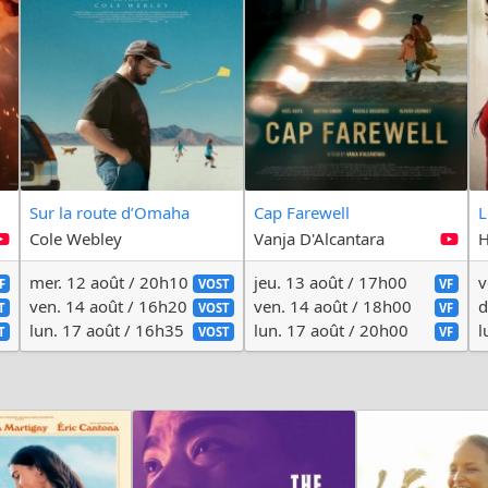
Sur la route d’Omaha
Cap Farewell
L
Cole Webley
Vanja D'Alcantara
H
mer. 12 août / 20h10
jeu. 13 août / 17h00
v
F
VOST
VF
ven. 14 août / 16h20
ven. 14 août / 18h00
d
T
VOST
VF
lun. 17 août / 16h35
lun. 17 août / 20h00
l
T
VOST
VF