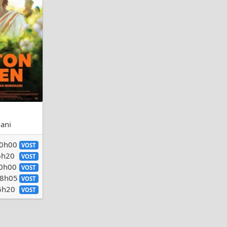
ani
20h00
VOST
16h20
VOST
20h00
VOST
18h05
VOST
16h20
VOST