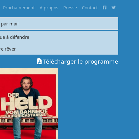
Prochainement
A propos
Presse
Contact
 par mail
que à défendre
re rêver
Télécharger le programme