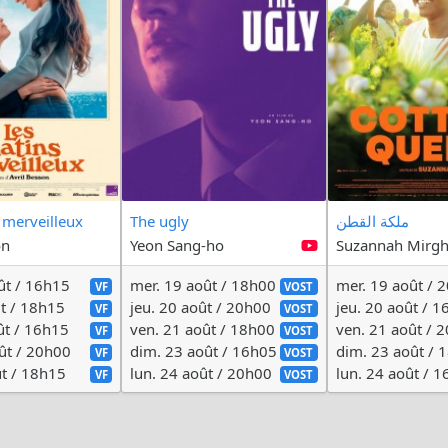
 merveilleux
The ugly
ملكة القطن
on
Yeon Sang-ho
Suzannah Mirgh
ût / 16h15
mer. 19 août / 18h00
mer. 19 août / 
VF
VOST
ût / 18h15
jeu. 20 août / 20h00
jeu. 20 août / 
VF
VOST
ût / 16h15
ven. 21 août / 18h00
ven. 21 août / 
VF
VOST
ût / 20h00
dim. 23 août / 16h05
dim. 23 août / 
VF
VOST
ût / 18h15
lun. 24 août / 20h00
lun. 24 août / 
VF
VOST