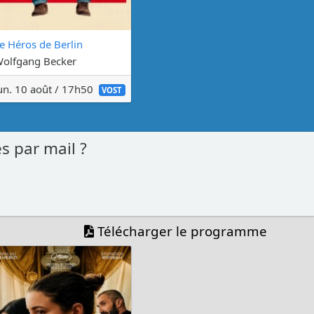
e Héros de Berlin
olfgang Becker
un. 10 août / 17h50
VOST
s par mail ?
Télécharger le programme