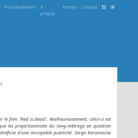
Prochainement
A
Presse
Contact
propos
n
r le film "Red is Dead". Malheureusement, celui-ci est
sque les projectionnistes du long-métrage en question
énéficie d'une incroyable publicité. Serge Karamazov