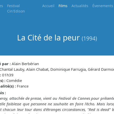
es
Festival
Accueil
Films
Actualités
Évenements
Cin'Edison
La Cité de la peur
(1994)
 par :
Alain Berbérian
Chantal Lauby, Alain Chabat, Dominique Farrugia, Gérard Darmo
:
01h39
) :
Comédie
lité(s) :
France
is :
eray, attachée de presse, vient au Festival de Cannes pour présente
elle faiblesse que personne ne souhaite en faire l'écho. Mais lor
 chacun leur tour dans d'étranges circonstances, "Red is dead" b