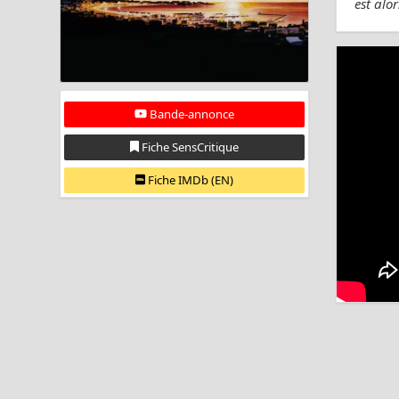
est alo
Bande-annonce
Fiche SensCritique
Fiche IMDb (EN)