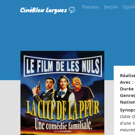
Flassans
Barjols
Eguill
CinéBleu Lorgues
Réalisé
Avec :
Durée 
Genre(s
Nationa
Synops
Odile D
d'une t
meurent