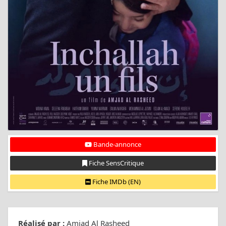
Bande-annonce
Fiche SensCritique
Fiche IMDb (EN)
Réalisé par :
Amjad Al Rasheed