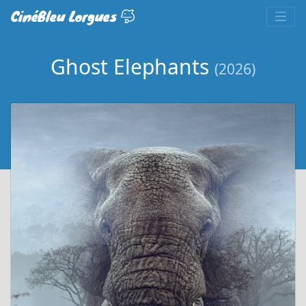
CinéBleu Lorgues
Ghost Elephants
(2026)