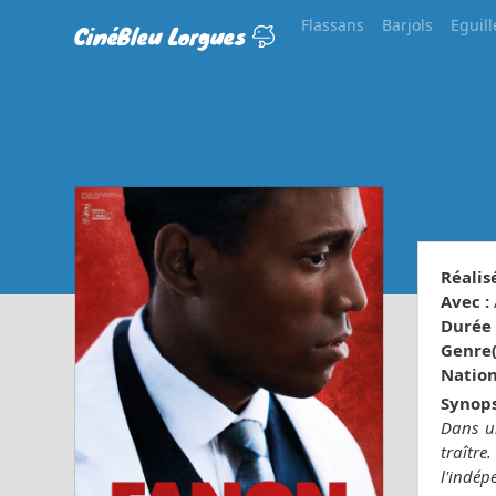
Flassans
Barjols
Eguill
CinéBleu Lorgues
Réalisé
Avec :
Durée 
Genre(s
Nationa
Synops
Dans un
traîtr
l'indép