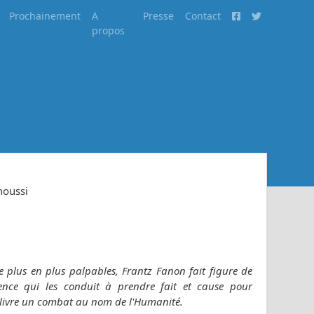
Prochainement
A
Presse
Contact
propos
noussi
e plus en plus palpables, Frantz Fanon fait figure de
lence qui les conduit à prendre fait et cause pour
e livre un combat au nom de l'Humanité.