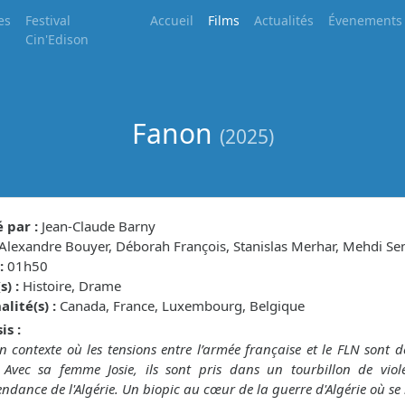
es
Festival
Accueil
Films
Actualités
Évenements
Cin'Edison
Fanon
(2025)
 par :
Jean-Claude Barny
Alexandre Bouyer, Déborah François, Stanislas Merhar, Mehdi Se
:
01h50
) :
Histoire, Drame
lité(s) :
Canada, France, Luxembourg, Belgique
is :
 contexte où les tensions entre l’armée française et le FLN sont d
e. Avec sa femme Josie, ils sont pris dans un tourbillon de vio
endance de l'Algérie. Un biopic au cœur de la guerre d'Algérie où s