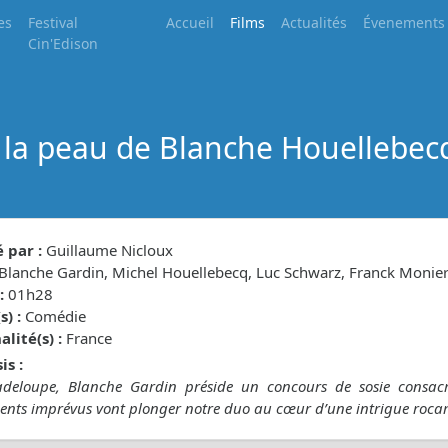
es
Festival
Accueil
Films
Actualités
Évenements
Cin'Edison
 la peau de Blanche Houellebe
 par :
Guillaume Nicloux
Blanche Gardin, Michel Houellebecq, Luc Schwarz, Franck Monie
:
01h28
) :
Comédie
lité(s) :
France
is :
deloupe, Blanche Gardin préside un concours de sosie consacr
ents imprévus vont plonger notre duo au cœur d’une intrigue roc