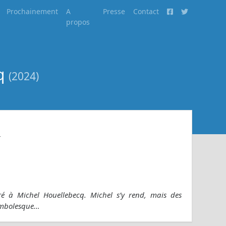
Prochainement
A
Presse
Contact
propos
cq
(2024)
r
é à Michel Houellebecq. Michel s’y rend, mais des
ambolesque…