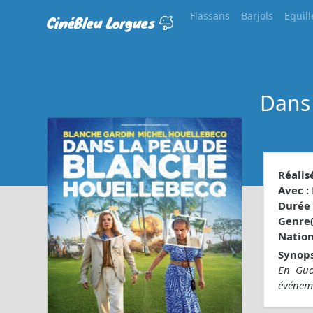
Flassans
Barjols
Eguill
CinéBleu Lorgues
Dans
Réalisé
Avec :
Durée 
Genre(s
Nationa
Synops
En Gua
événem