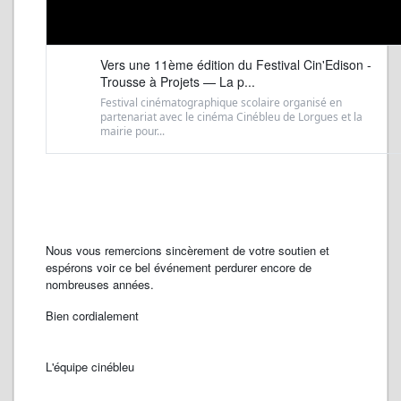
Vers une 11ème édition du Festival Cin'Edison -
Trousse à Projets — La p...
Festival cinématographique scolaire organisé en
partenariat avec le cinéma Cinébleu de Lorgues et la
mairie pour...
Nous vous remercions sincèrement de votre soutien et
espérons voir ce bel événement perdurer encore de
nombreuses années.
Bien cordialement
L'équipe cinébleu