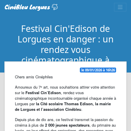
CinéBleu Lorgues
Festival Cin'Edison de
Lorgues en danger : un
rendez vous
cinématographique à
défendre
le 09/01/2026 à 16h26
Chers amis Cinéphiles
Amoureux du 7ᵉ art, nous souhaitions attirer votre attention
sur le
Festival Cin’Edison
, rendez-vous
cinématographique incontournable organisé chaque année à
Lorgues par
la Cité scolaire Thomas Edison, la mairie
de Lorgues et l’association Cinébleu
.
Depuis plus de dix ans, ce festival transmet la passion du
cinéma à plus de
2 000 jeunes spectateurs
, du primaire au
lycée, en leur offrant des projections, des rencontres avec