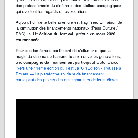
des professionnels du cinéma et des ateliers pédagogiques
qui éveillent les regards et les vocations.
Aujourd’hui, cette belle aventure est fragilisée. En raison de
la diminution des financements nationaux (Pass Culture /
EAC), la
11ᵉ édition du festival, prévue en mars 2026,
est menacée
.
Pour que les écrans continuent de s’allumer et que la
magie du cinéma se transmette aux nouvelles générations,
une
campagne de financement participatif
a été lancée :
Vers une 11ème édition du Festival Cin'Edison - Trousse à
Projets — La plateforme solidaire de financement
participatif des projets des enseignants et de leurs élèves