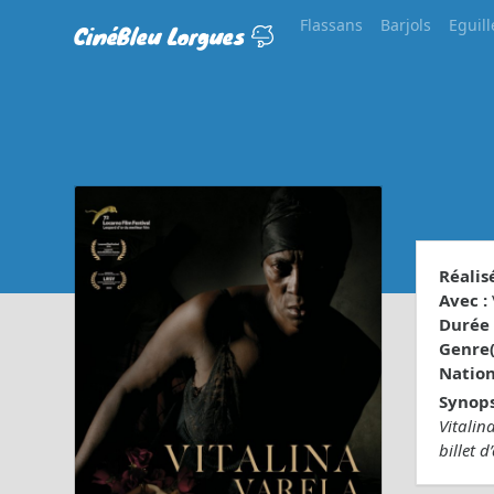
Flassans
Barjols
Eguill
CinéBleu Lorgues
Réalisé
Avec :
Durée 
Genre(s
Nationa
Synops
Vitalin
billet 