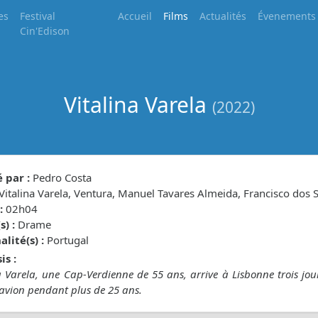
es
Festival
Accueil
Films
Actualités
Évenements
Cin'Edison
Vitalina Varela
(2022)
 par :
Pedro Costa
Vitalina Varela, Ventura, Manuel Tavares Almeida, Francisco dos 
:
02h04
) :
Drame
lité(s) :
Portugal
is :
a Varela, une Cap-Verdienne de 55 ans, arrive à Lisbonne trois jou
d’avion pendant plus de 25 ans.