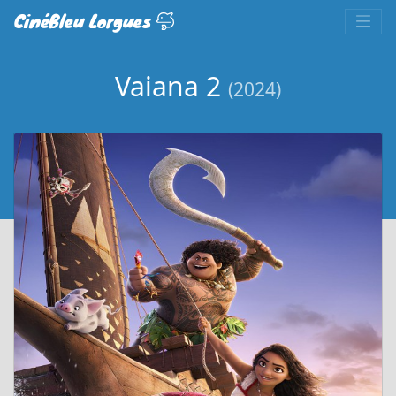
CinéBleu Lorgues
Vaiana 2
(2024)