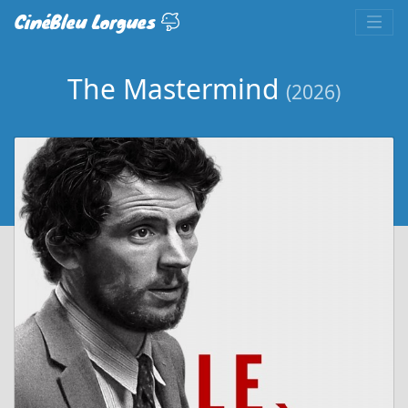
CinéBleu Lorgues
The Mastermind
(2026)