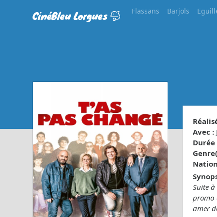
Flassans
Barjols
Eguill
CinéBleu Lorgues
Réalisé
Avec :
Durée 
Genre(s
Nationa
Synops
Suite à
promo à
amer de