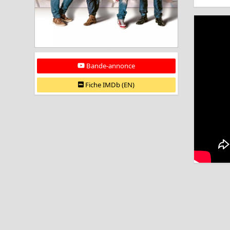
Bande-annonce
Fiche IMDb (EN)