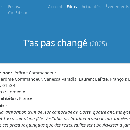
es
Festival
Accueil
Films
Actualités
Évenements
Cin'Edison
T’as pas changé
(2025)
 par :
Jérôme Commandeur
Jérôme Commandeur, Vanessa Paradis, Laurent Lafitte, François
:
01h34
) :
Comédie
lité(s) :
France
is :
 la disparition d’un de leur camarade de classe, quatre anciens lycé
 l’occasion d’une fête. Véritable déclaration d’amour aux années 9
 ces presque quinquas que des retrouvailles vont bouleverser à ja