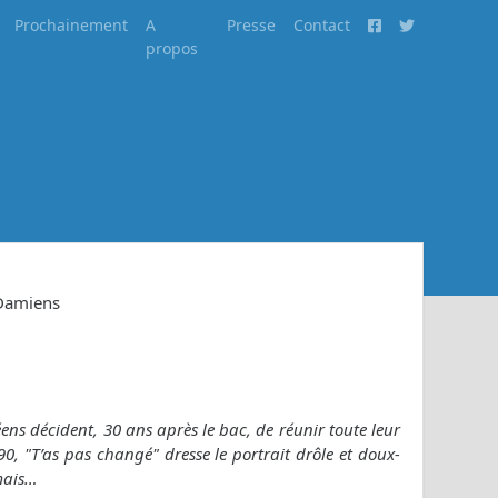
Prochainement
A
Presse
Contact
propos
 Damiens
ens décident, 30 ans après le bac, de réunir toute leur
0, "T’as pas changé" dresse le portrait drôle et doux-
mais…