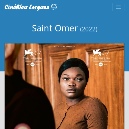
CinéBleu Lorgues
Saint Omer
(2022)