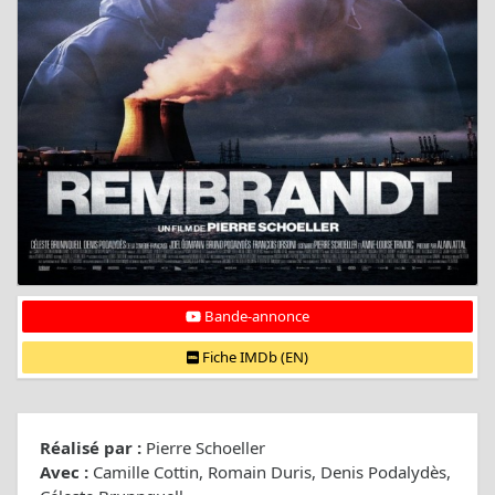
Bande-annonce
Fiche IMDb (EN)
Réalisé par :
Pierre Schoeller
Avec :
Camille Cottin, Romain Duris, Denis Podalydès,