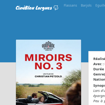
Flassans
Barjols
Eguill
CinéBleu Lorgues
Réalisé
Avec :
Durée 
Genre(s
Nationa
Synops
Lors d'
épargné
Peu à p