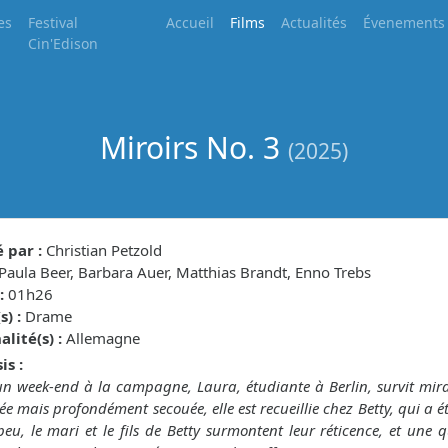
es
Festival
Accueil
Films
Actualités
Évenements
Cin'Edison
Miroirs No. 3
(2025)
 par :
Christian Petzold
Paula Beer, Barbara Auer, Matthias Brandt, Enno Trebs
:
01h26
) :
Drame
lité(s) :
Allemagne
is :
un week-end à la campagne, Laura, étudiante à Berlin, survit mi
e mais profondément secouée, elle est recueillie chez Betty, qui a été
eu, le mari et le fils de Betty surmontent leur réticence, et une qu