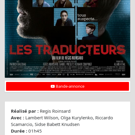
Bande-annonce
Réalisé par :
Regis Roinsard
Avec :
Lambert Wilson, Olga Kurylenko, Riccardo
Scamarcio, Sidse Babett Knudsen
Durée :
01h45