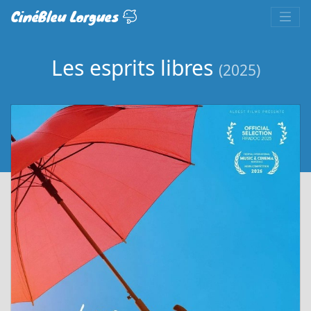
CinéBleu Lorgues
Les esprits libres
(2025)