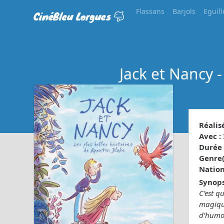
Flassans
Barjols
Eguill
CinéBleu Lorgues
Jack et Nancy -
Réalisé
Avec :
Durée 
Genre(s
Nationa
Synops
C’est q
magiqu
d’humou