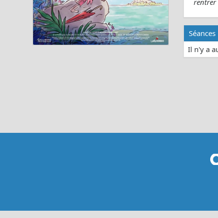
rentrer 
Séances
Il n'y a 