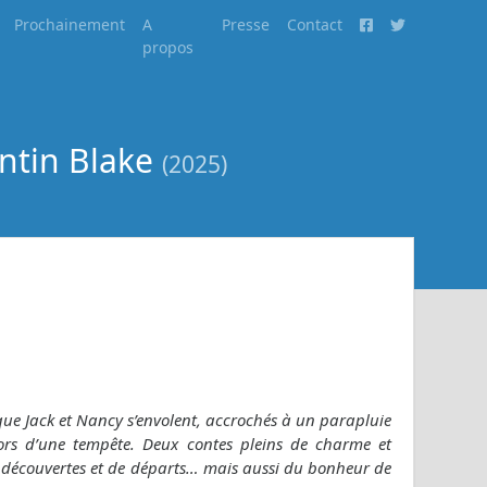
Prochainement
A
Presse
Contact
propos
entin Blake
(2025)
si que Jack et Nancy s’envolent, accrochés à un parapluie
ors d’une tempête. Deux contes pleins de charme et
e découvertes et de départs… mais aussi du bonheur de