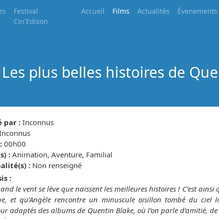
es
Festival
Accueil
Films
Actualités
Évenements
Cin'Edison
 Les plus belles histoires de Qu
 par :
Inconnus
Inconnus
:
00h00
) :
Animation, Aventure, Familial
lité(s) :
Non renseigné
is :
uand le vent se lève que naissent les meilleures histoires ! C’est ain
e, et qu’Angèle rencontre un minuscule oisillon tombé du ciel l
r adaptés des albums de Quentin Blake, où l’on parle d’amitié, d