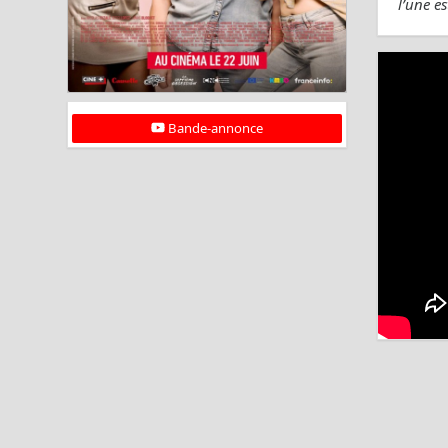
l’une es
Bande-annonce