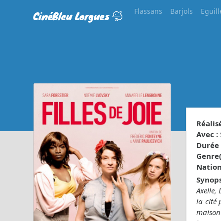
Flassans
Barjols
Eguill
CinéBleu Lorgues
Réalisé
Avec :
Durée 
Genre(s
Nationa
Synops
Axelle,
la cité
maison 