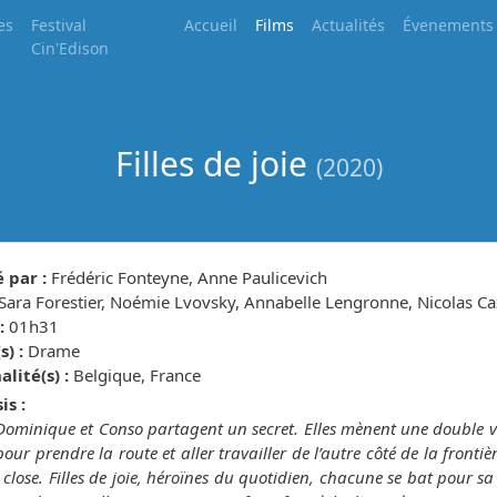
es
Festival
Accueil
Films
Actualités
Évenements
Cin'Edison
Filles de joie
(2020)
 par :
Frédéric Fonteyne, Anne Paulicevich
Sara Forestier, Noémie Lvovsky, Annabelle Lengronne, Nicolas Ca
:
01h31
) :
Drame
lité(s) :
Belgique, France
is :
 Dominique et Conso partagent un secret. Elles mènent une double vie
 pour prendre la route et aller travailler de l’autre côté de la front
close. Filles de joie, héroïnes du quotidien, chacune se bat pour s