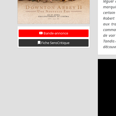
léguer 
marquis
certai
Robert 
aux tr
command
Bande-annonce
de voi
Tandis 
Fiche SensCritique
découvr