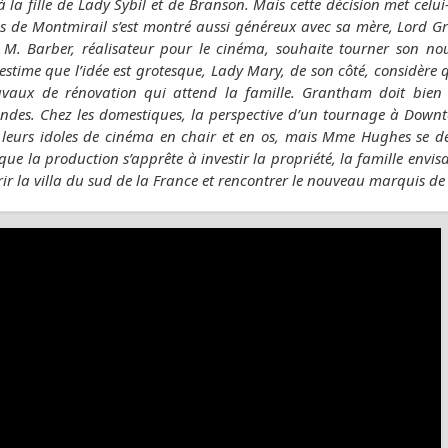
à la fille de Lady Sybil et de Branson. Mais cette décision met celu
 de Montmirail s’est montré aussi généreux avec sa mère, Lord G
n M. Barber, réalisateur pour le cinéma, souhaite tourner son n
estime que l’idée est grotesque, Lady Mary, de son côté, considère qu’
avaux de rénovation qui attend la famille. Grantham doit bien r
es. Chez les domestiques, la perspective d’un tournage à Downto
r leurs idoles de cinéma en chair et en os, mais Mme Hughes se
que la production s’apprête à investir la propriété, la famille envis
ir la villa du sud de la France et rencontrer le nouveau marquis d