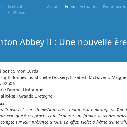
es
Festival
Accueil
Films
Actualités
Évenements
Cin'Edison
ton Abbey II : Une nouvelle èr
 par :
Simon Curtis
Hugh Bonneville, Michelle Dockery, Elizabeth McGovern, Maggie
:
02h06
) :
Drame, Historique
lité(s) :
Grande-Bretagne
is :
es Crawley et leurs domestiques assistent tous au mariage de Tom 
m explique à ses proches que le notaire de famille se rendra pro
l compte sur leur présence à tous. En effet, Violet a hérité d’une vi