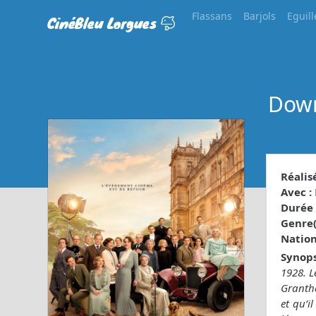
Flassans
Barjols
Eguill
CinéBleu Lorgues
Down
Réalisé
Avec :
Durée 
Genre(s
Nationa
Synops
1928. L
Grantha
et qu’i