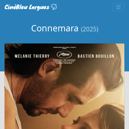
CinéBleu Lorgues
Connemara
(2025)