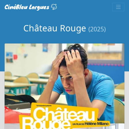
CinéBleu Lorgues
Château Rouge
(2025)