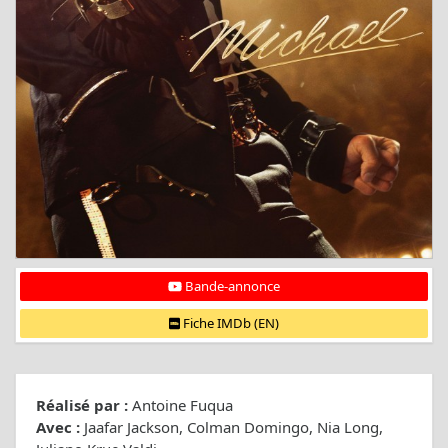
Bande-annonce
Fiche IMDb (EN)
Réalisé par :
Antoine Fuqua
Avec :
Jaafar Jackson, Colman Domingo, Nia Long,