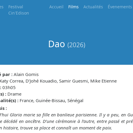
es
Festival
Accueil
Films
Actualités
Évenements
Cin'Edison
Dao
(2026)
 par :
Alain Gomis
Katy Correa, D’Johé Kouadio, Samir Guesmi, Mike Etienne
:
03h05
) :
Drame
lité(s) :
France, Guinée-Bissau, Sénégal
is :
’hui Gloria marie sa fille en banlieue parisienne. Il y a peu, en Gu
e décédé en ancêtre. D’une cérémonie à l’autre, entre passé et présen
n histoire, trouve sa place et connaît un moment de paix.