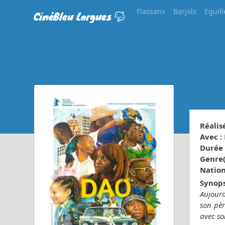
Flassans
Barjols
Eguill
CinéBleu Lorgues
Réalisé
Avec :
Durée 
Genre(s
Nationa
Synops
Aujourd
son pèr
avec so