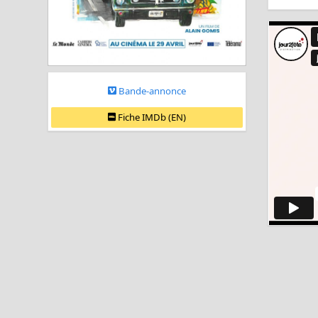
Bande-annonce
Fiche IMDb (EN)