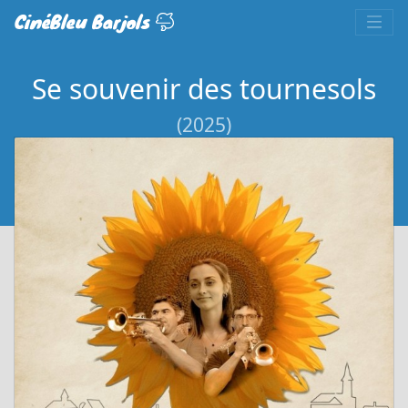
CinéBleu Barjols
Se souvenir des tournesols
(2025)