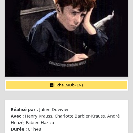
Fiche IMDb (EN)
Réalisé par :
Julien Duvivier
Avec :
Henry Krauss, Charlotte Barbier-Krauss, André
Heuzé, Fabien Haziza
Durée :
01h48