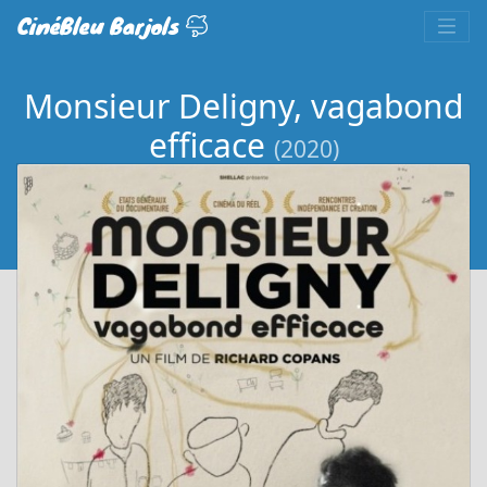
CinéBleu Barjols
Monsieur Deligny, vagabond
efficace
(2020)