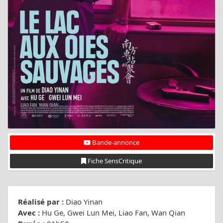
Bande-annonce
Fiche SensCritique
Réalisé par :
Diao Yinan
Avec :
Hu Ge, Gwei Lun Mei, Liao Fan, Wan Qian