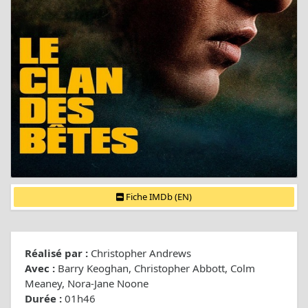
Fiche IMDb (EN)
Réalisé par :
Christopher Andrews
Avec :
Barry Keoghan, Christopher Abbott, Colm
Meaney, Nora-Jane Noone
Durée :
01h46