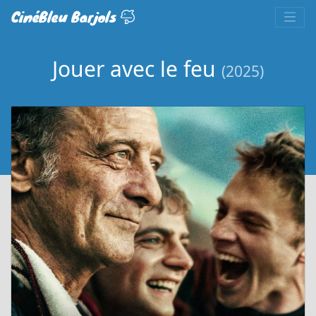
CinéBleu Barjols
Jouer avec le feu
(2025)