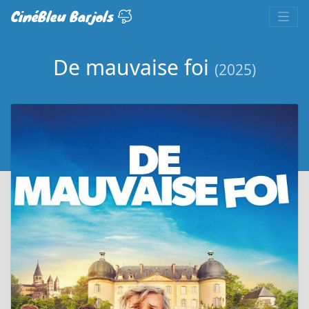
CinéBleu Barjols
De mauvaise foi
(2025)